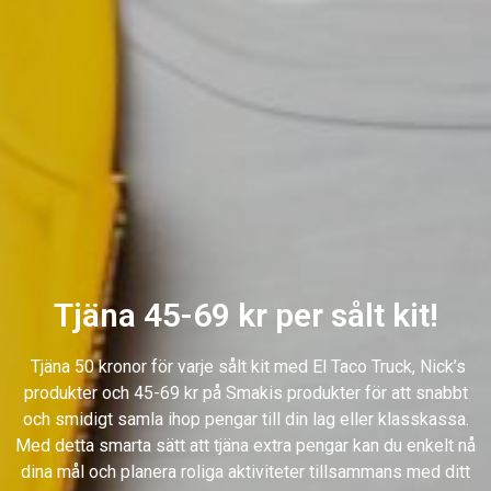
Tjäna 45-69 kr per sålt kit!
Tjäna 50 kronor för varje sålt kit med El Taco Truck, Nick’s
produkter och 45-69 kr på Smakis produkter för att snabbt
och smidigt samla ihop pengar till din lag eller klasskassa.
Med detta smarta sätt att tjäna extra pengar kan du enkelt nå
dina mål och planera roliga aktiviteter tillsammans med ditt