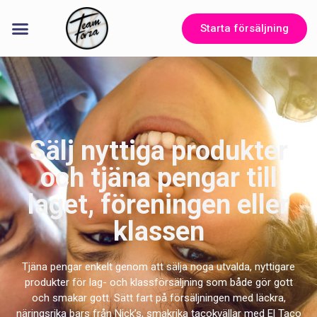
Starta försäljning
Sälj nyttiga produkter
och tjäna pengar till
laget, föreningen eller
klassen
Tjäna pengar enkelt genom att sälja noga utvalda, nyttigare
produkter för lag- och klassförsäljning som både gör gott
och smakar gott. Sätt fart på försäljningen med läckra,
näringsrika bars från Nick’s, smakrika tacokvällar med El Taco