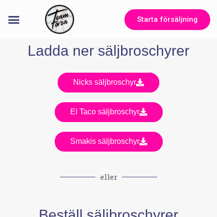
Starta försäljning
Ladda ner säljbroschyrer
Nicks säljbroschyr
El Taco säljbroschyr
Smakis säljbroschyr
eller
Beställ säljbroschyrer