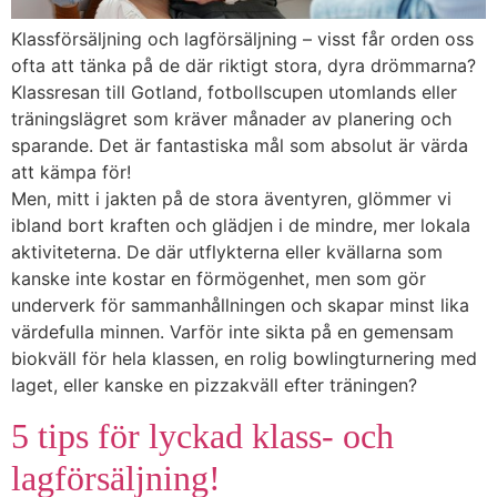
Klassförsäljning och lagförsäljning – visst får orden oss
ofta att tänka på de där riktigt stora, dyra drömmarna?
Klassresan till Gotland, fotbollscupen utomlands eller
träningslägret som kräver månader av planering och
sparande. Det är fantastiska mål som absolut är värda
att kämpa för!
Men, mitt i jakten på de stora äventyren, glömmer vi
ibland bort kraften och glädjen i de mindre, mer lokala
aktiviteterna. De där utflykterna eller kvällarna som
kanske inte kostar en förmögenhet, men som gör
underverk för sammanhållningen och skapar minst lika
värdefulla minnen. Varför inte sikta på en gemensam
biokväll för hela klassen, en rolig bowlingturnering med
laget, eller kanske en pizzakväll efter träningen?
5 tips för lyckad klass- och
lagförsäljning!