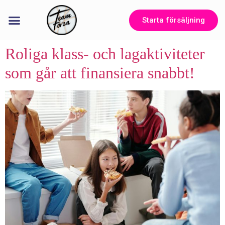
Starta försäljning
Roliga klass- och lagaktiviteter
som går att finansiera snabbt!