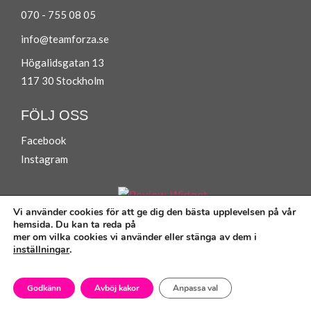
070 - 755 08 05
info@teamforza.se
Högalidsgatan 13
117 30 Stockholm
FÖLJ OSS
Facebook
Instagram
Vi använder cookies för att ge dig den bästa upplevelsen på vår
hemsida. Du kan ta reda på
mer om vilka cookies vi använder eller stänga av dem i
Köpvillkor
inställningar
.
Privacy Policy
Godkänn
Avböj kakor
Anpassa val