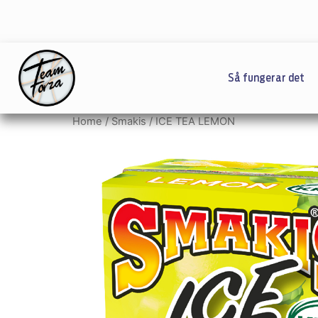
Så fungerar det
Home
/
Smakis
/ ICE TEA LEMON