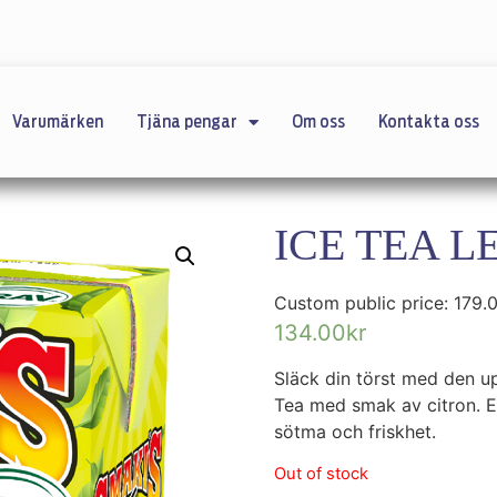
Varumärken
Tjäna pengar
Om oss
Kontakta oss
ICE TEA 
Custom public price:
179.
134.00
kr
Släck din törst med den 
Tea med smak av citron. E
sötma och friskhet.
Out of stock