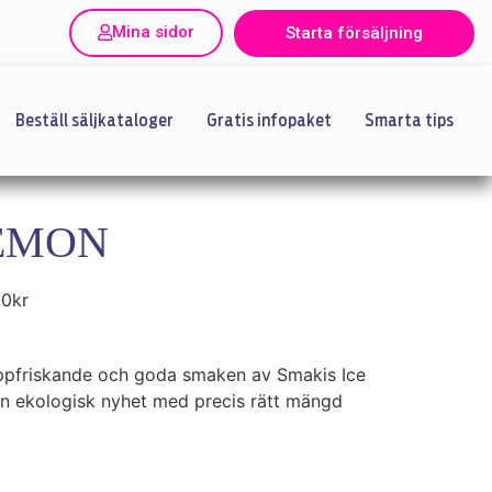
Mina sidor
Starta försäljning
Beställ säljkataloger
Gratis infopaket
Smarta tips
LEMON
00
kr
uppfriskande och goda smaken av Smakis Ice
n ekologisk nyhet med precis rätt mängd